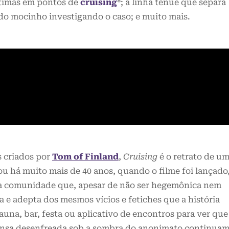
ítimas em pontos de
cruising
*; a linha tênue que separa
s do mocinho investigando o caso; e muito mais.
s criados por
Tom of Finland
,
Cruising
é o retrato de u
há muito mais de 40 anos, quando o filme foi lançado,
a comunidade que, apesar de não ser hegemônica nem
 e adepta dos mesmos vícios e fetiches que a história
una, bar, festa ou aplicativo de encontros para ver que
transa desenfreada sob a sombra do anonimato continua