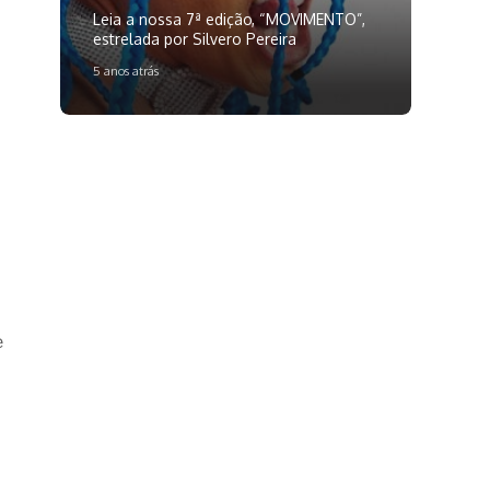
Leia a nossa 7ª edição, “MOVIMENTO”,
estrelada por Silvero Pereira
5 anos atrás
e