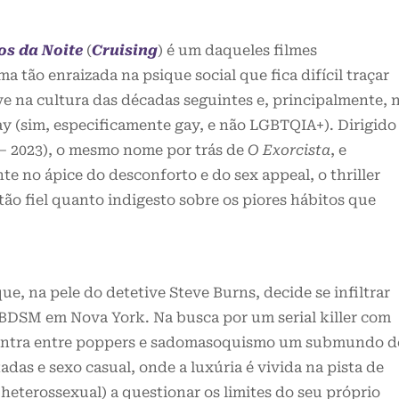
os da Noite
(
Cruising
) é um daqueles filmes
a tão enraizada na psique social que fica difícil traçar
e na cultura das décadas seguintes e, principalmente, 
y (sim, especificamente gay, e não LGBTQIA+). Dirigido
– 2023), o mesmo nome por trás de
O Exorcista
, e
e no ápice do desconforto e do sex appeal, o thriller
ão fiel quanto indigesto sobre os piores hábitos que
e, na pele do detetive Steve Burns, decide se infiltrar
DSM em Nova York. Na busca por um serial killer com
ncontra entre poppers e sadomasoquismo um submundo d
adas e sexo casual, onde a luxúria é vivida na pista de
 heterossexual) a questionar os limites do seu próprio