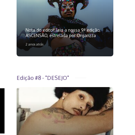
Nota do editor: leia a nossa 9ª edição,
ASCENSÃO, estrelada por Organzza
2 anos atrás
Edição #8 - "DESEJO"