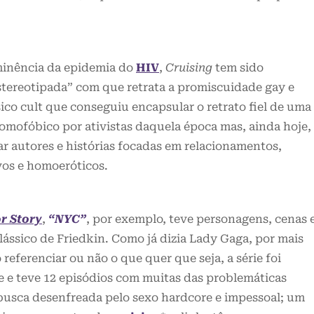
minência da epidemia do
HIV
,
Cruising
tem sido
tereotipada” com que retrata a promiscuidade gay e
o cult que conseguiu encapsular o retrato fiel de uma
 homofóbico por ativistas daquela época mas, ainda hoje,
ar autores e histórias focadas em relacionamentos,
vos e homoeróticos.
r Story
,
“NYC”
, por exemplo, teve personagens, cenas 
ássico de Friedkin. Como já dizia Lady Gaga, por mais
 referenciar ou não o que quer que seja, a série foi
 e teve 12 episódios com muitas das problemáticas
a busca desenfreada pelo sexo hardcore e impessoal; um