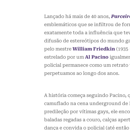
Lançado há mais de 40 anos,
Parceir
emblemáticos que se infiltrou de form
exatamente toda a influência que tev
difusão de estereótipos do mundo ga
pelo mestre
William Friedkin
(1935 
estrelado por um
Al Pacino
igualment
policial permanece como um retrato t
perpetuamos ao longo dos anos.
A história começa seguindo Pacino, qu
camuflado na cena underground de B
predileção por vítimas gays, ele e
baladas regadas a couro, calças apert
dança e convida o policial (até então