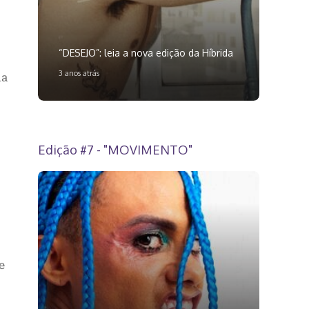
“DESEJO”: leia a nova edição da Híbrida
3 anos atrás
na
Edição #7 - "MOVIMENTO"
e