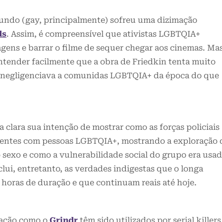
mundo (gay, principalmente) sofreu uma dizimação
ds
. Assim, é compreensível que ativistas LGBTQIA+
gens e barrar o filme de sequer chegar aos cinemas. Ma
ntender facilmente que a obra de Friedkin tenta muito
 e negligenciava a comunidas LGBTQIA+ da época do que
a clara sua intenção de mostrar como as forças policiais
igentes com pessoas LGBTQIA+, mostrando a exploração 
 sexo e como a vulnerabilidade social do grupo era usa
clui, entretanto, as verdades indigestas que o longa
 horas de duração e que continuam reais até hoje.
gação como o
Grindr
têm sido utilizados por serial killers