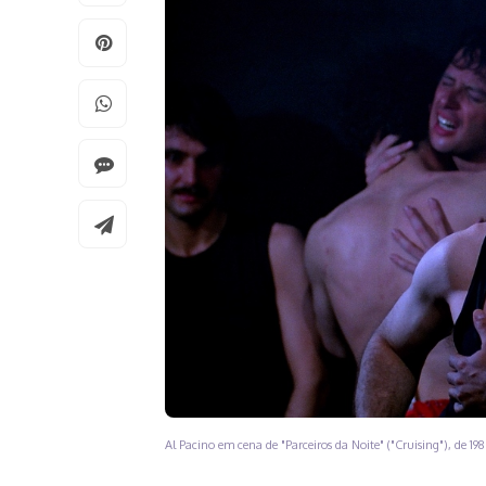
Al Pacino em cena de "Parceiros da Noite" ("Cruising"), de 1