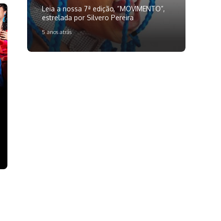
Leia a nossa 7ª edição, “MOVIMENTO”,
estrelada por Silvero Pereira
5 anos atrás