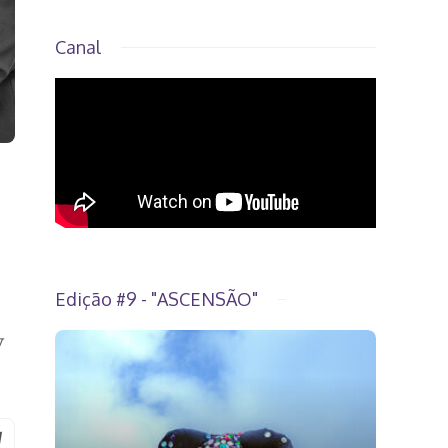
Canal
Edição #9 - "ASCENSÃO"
y