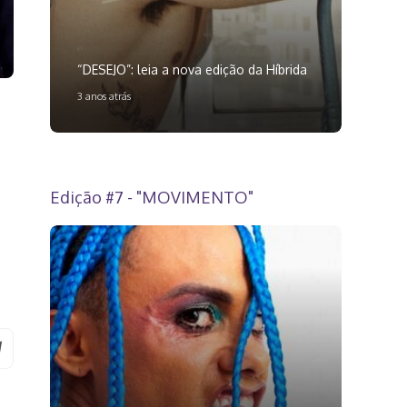
“DESEJO”: leia a nova edição da Híbrida
3 anos atrás
Edição #7 - "MOVIMENTO"