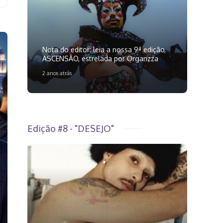
Nota do editor: leia a nossa 9ª edição,
ASCENSÃO, estrelada por Organzza
2 anos atrás
Edição #8 - "DESEJO"