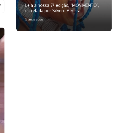
Leia a nossa 7ª edição, “MOVIMENTO”,
estrelada por Silvero Pereira
5 anos atrás