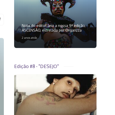
Nota do editor: leia a nossa 9ª edição,
ASCENSÃO, estrelada por Organzza
2 anos atrás
Edição #8 - "DESEJO"