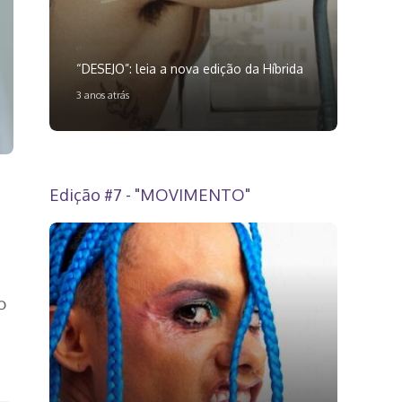
“DESEJO”: leia a nova edição da Híbrida
3 anos atrás
Edição #7 - "MOVIMENTO"
o