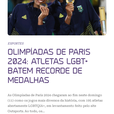
ESPORTES
OLIMPÍADAS DE PARIS
2024: ATLETAS LGBT+
BATEM RECORDE DE
MEDALHAS
As Olimpíadas de Paris 2024 chegaram ao fim neste domingo
(11) como os jogos mais diversos da história, com 195 atletas
abertamente LGBTQIA+, em levantamento feito pelo site
Outsports. Ao todo, os…