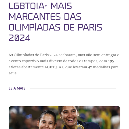
LGBTQIA+ MAIS
MARCANTES DAS
OLIMPÍADAS DE PARIS
2024
As Olimpíadas de Paris 2024 acabaram, mas não sem entregar o
evento esportivo mais diverso de todos os tempos, com 195
atletas abertamente LGBTQIA+, que levaram 42 medalhas para
seus…
LEIA MAIS