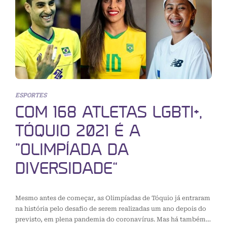
ESPORTES
COM 168 ATLETAS LGBTI+,
TÓQUIO 2021 É A
“OLIMPÍADA DA
DIVERSIDADE”
Mesmo antes de começar, as Olimpíadas de Tóquio já entraram
na história pelo desafio de serem realizadas um ano depois do
previsto, em plena pandemia do coronavírus. Mas há também…