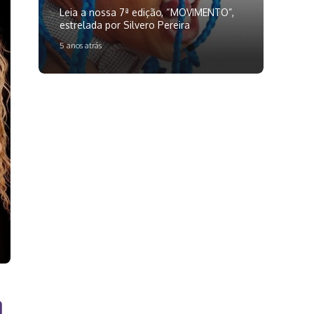
Leia a nossa 7ª edição, “MOVIMENTO”,
estrelada por Silvero Pereira
5 anos atrás
O