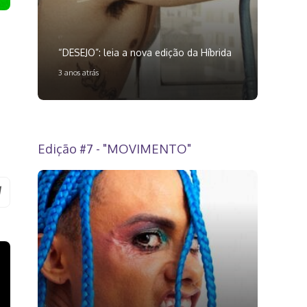
“DESEJO”: leia a nova edição da Híbrida
3 anos atrás
Edição #7 - "MOVIMENTO"