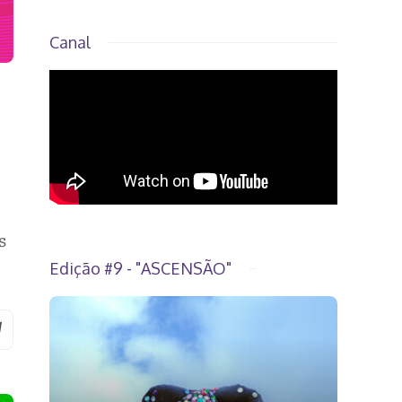
Canal
s
Edição #9 - "ASCENSÃO"