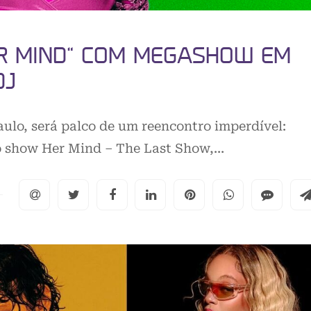
ER MIND” COM MEGASHOW EM
DJ
aulo, será palco de um reencontro imperdível:
 do show Her Mind – The Last Show,…