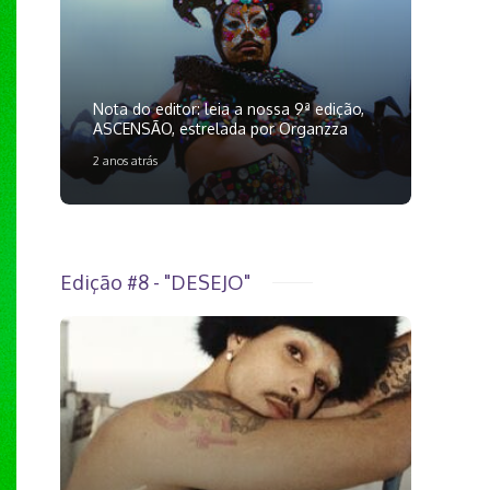
Nota do editor: leia a nossa 9ª edição,
ASCENSÃO, estrelada por Organzza
2 anos atrás
Edição #8 - "DESEJO"