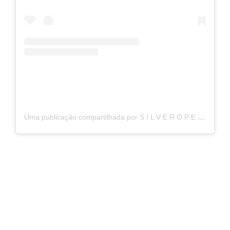
Uma publicação compartilhada por S I L V E R O P E R E I R A (@silveropereira)