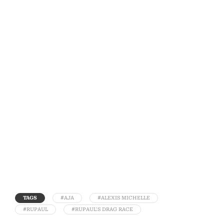
TAGS
#AJA
#ALEXIS MICHELLE
#RUPAUL
#RUPAUL'S DRAG RACE