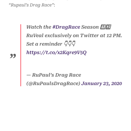
“Rupaul’s Drag Race”
:
Watch the
#DragRace
Season 1️⃣2️⃣
RuVeal exclusively on Twitter at 12 PM.
Set a reminder 👇👇👇
https://t.co/x2Kqre9V5Q
— RuPaul’s Drag Race
(@RuPaulsDragRace)
January 23, 2020