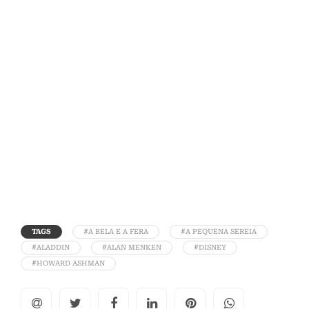
TAGS
#A BELA E A FERA
#A PEQUENA SEREIA
#ALADDIN
#ALAN MENKEN
#DISNEY
#HOWARD ASHMAN