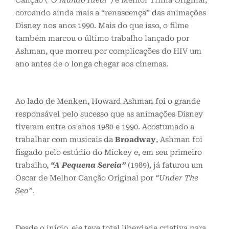
Canção (
“O Mundo Ideal”
) e Melhor Trilha Original,
coroando ainda mais a “renascença” das animações
Disney nos anos 1990. Mais do que isso, o filme
também marcou o último trabalho lançado por
Ashman, que morreu por complicações do HIV um
ano antes de o longa chegar aos cinemas.
Ao lado de Menken, Howard Ashman foi o grande
responsável pelo sucesso que as animações Disney
tiveram entre os anos 1980 e 1990. Acostumado a
trabalhar com musicais da
Broadway
, Ashman foi
fisgado pelo estúdio do Mickey e, em seu primeiro
trabalho,
“
A
Pequena Sereia”
(1989), já faturou um
Oscar de Melhor Canção Original por
“Under The
Sea”
.
Desde o início, ele teve total liberdade criativa para