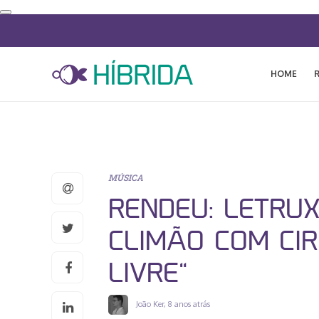
HOME
MÚSICA
RENDEU: LETRU
CLIMÃO COM CIR
LIVRE”
João Ker
,
8 anos atrás