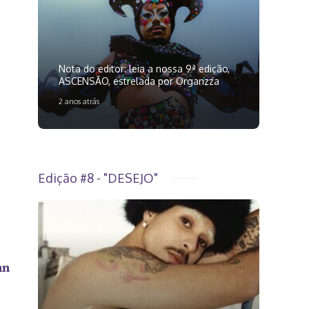
Nota do editor: leia a nossa 9ª edição,
ASCENSÃO, estrelada por Organzza
2 anos atrás
Edição #8 - "DESEJO"
nn