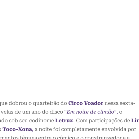
 que dobrou o quarteirão do
Circo Voador
nessa sexta-
 velas de um ano do disco
“Em noite de climão”
,
o
nçado sob seu codinome
Letrux
. Com participações de
Li
o
Toco-Xona
,
a noite foi completamente envolvida por
omentos tênues entre o cômico e o constrangedor e a