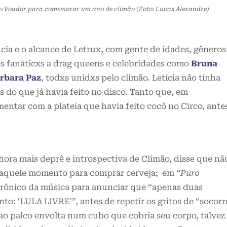
rco Voador para comemorar um ano de climão (Foto: Lucas Alexandre)
ia e o alcance de Letrux, com gente de idades, gêneros
es fanáticxs a drag queens e celebridades como
Bruna
rbara Paz
, todxs unidxs pelo climão. Letícia não tinha
 do que já havia feito no disco. Tanto que, em
tar com a plateia que havia feito cocô no Circo, ante
 hora mais deprê e introspectiva de Climão, disse que nã
 naquele momento para comprar cerveja; em
“Puro
etrônico da música para anunciar que “apenas duas
o: ‘LULA LIVRE'”, antes de repetir os gritos de “socorr
 ao palco envolta num cubo que cobria seu corpo, talvez