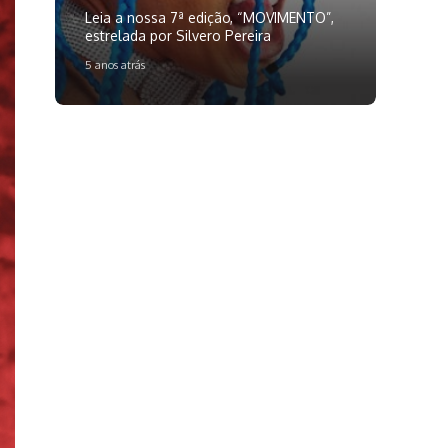
Leia a nossa 7ª edição, “MOVIMENTO”,
estrelada por Silvero Pereira
5 anos atrás