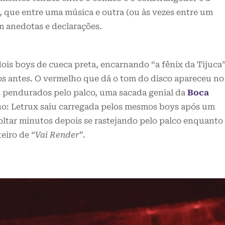
a, que entre uma música e outra (ou às vezes entre um
com anedotas e declarações.
dois boys de cueca preta, encarnando “a fênix da Tijuca”
 antes. O vermelho que dá o tom do disco apareceu no
os pendurados pelo palco, uma sacada genial da
Boca
no: Letrux saiu carregada pelos mesmos boys após um
oltar minutos depois se rastejando pelo palco enquanto
teiro de
“Vai Render”
.