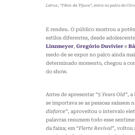
Letrux, “Fênix da Tijuca”, entra no palco do Ci
E rendeu. O público mostrou a potênc
estilos diferentes, desde adolescent
Linzmeyer
,
Gregório Duvivier
e
Bá
medo de se expor no palco ainda mais
determinado momento, chegou a comen
do show.
Antes de apresentar
“5 Years Old”
, a
se importava se as pessoas saíssem
disfarce”
, aproveitou o intervalo el
palavras resumem todo esse sentiment
da faixa; em
“Flerte Revival”
, voltou