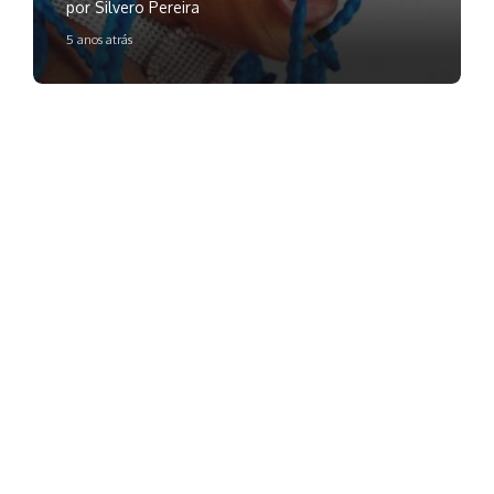
por Silvero Pereira
5 anos atrás