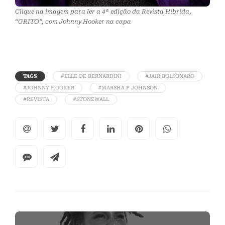
Clique na imagem para ler a 4ª edição da Revista Híbrida,
“GRITO”, com Johnny Hooker na capa
TAGS
#ELLE DE BERNARDINI
#JAIR BOLSONARO
#JOHNNY HOOKER
#MARSHA P JOHNSON
#REVISTA
#STONEWALL