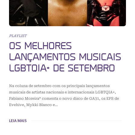
PLAYLIST
OS MELHORES
LANÇAMENTOS MUSICAIS
LGBTQIA+ DE SETEMBRO
Na coluna de setembro com os principais lançamentos
musicais de artistas nacionais e internacionais LGBTQIA+,
Fabiano Moreira* comenta o novo disco de GA31, os EPS de
Evehive, Mykki Blanco e…
LEIA MAIS