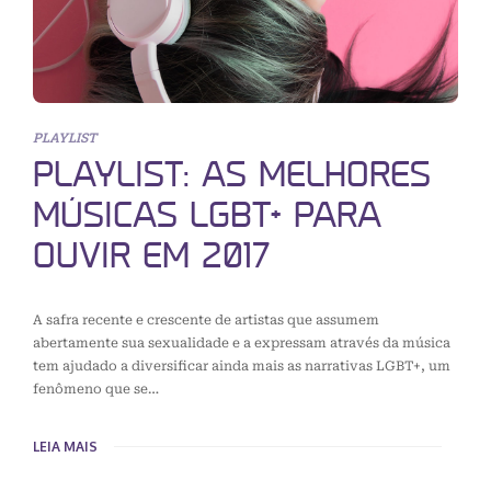
PLAYLIST
PLAYLIST: AS MELHORES
MÚSICAS LGBT+ PARA
OUVIR EM 2017
A safra recente e crescente de artistas que assumem
abertamente sua sexualidade e a expressam através da música
tem ajudado a diversificar ainda mais as narrativas LGBT+, um
fenômeno que se…
LEIA MAIS