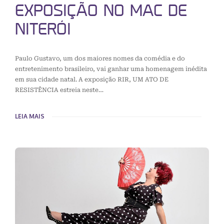
EXPOSIÇÃO NO MAC DE
NITERÓI
Paulo Gustavo, um dos maiores nomes da comédia e do
entretenimento brasileiro, vai ganhar uma homenagem inédita
em sua cidade natal. A exposição RIR, UM ATO DE
RESISTÊNCIA estreia neste…
LEIA MAIS