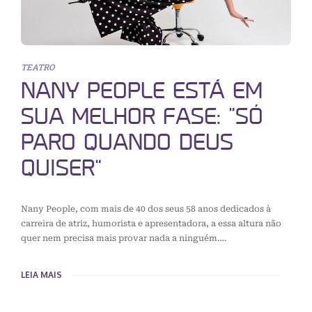
TEATRO
NANY PEOPLE ESTÁ EM
SUA MELHOR FASE: “SÓ
PARO QUANDO DEUS
QUISER”
Nany People, com mais de 40 dos seus 58 anos dedicados à
carreira de atriz, humorista e apresentadora, a essa altura não
quer nem precisa mais provar nada a ninguém….
LEIA MAIS