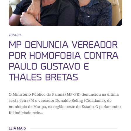
BRASIL
MP DENUNCIA VEREADOR
POR HOMOFOBIA CONTRA
PAULO GUSTAVO E
THALES BRETAS
O Ministério Público do Paraná (MP-PR) denunciou na última
sexta-feira (9) o vereador Donaldo Seling (Cidadania), do
município de Maripá, na região oeste do Estado. O parlamentar
foi indiciado pelo…
LEIA MAIS