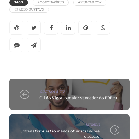
TAGS
#CORONAVÍRUS
#MULTISHOW
#PAULO GUSTAVO
CINEMA & TV
Gil do Vigor, o maior vencedor do BBB 21
MUNDO
Jovens trans estão menos otimistas sobre
o futuro