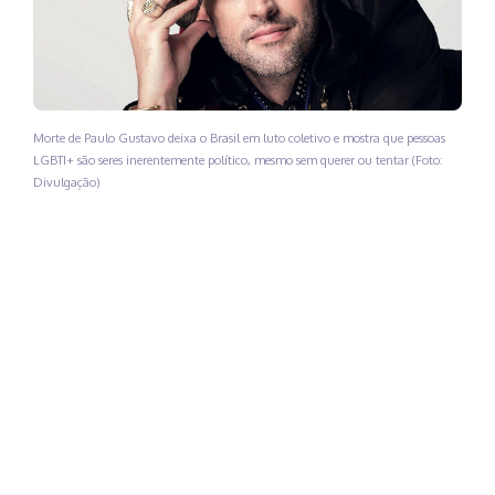
Morte de Paulo Gustavo deixa o Brasil em luto coletivo e mostra que pessoas
LGBTI+ são seres inerentemente político, mesmo sem querer ou tentar (Foto:
Divulgação)