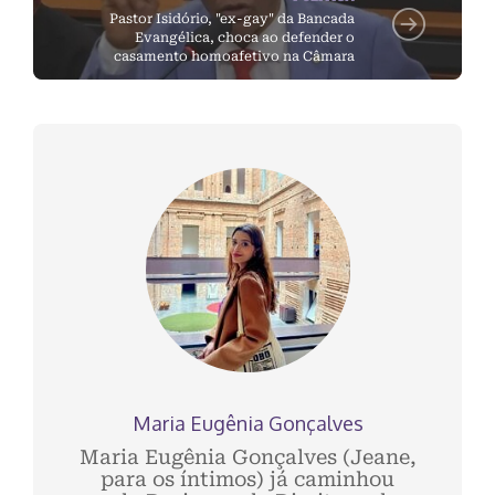
Pastor Isidório, "ex-gay" da Bancada
Evangélica, choca ao defender o
casamento homoafetivo na Câmara
Maria Eugênia Gonçalves
Maria Eugênia Gonçalves (Jeane,
para os íntimos) já caminhou