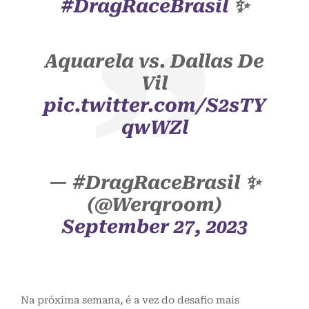
#DragRaceBrasil
✨
Aquarela vs. Dallas De
Vil
pic.twitter.com/S2sTY
qwWZl
— #DragRaceBrasil ✨️
(@Werqroom)
September 27, 2023
Na próxima semana, é a vez do desafio mais