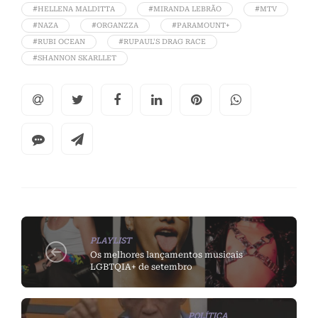
#HELLENA MALDITTA
#MIRANDA LEBRÃO
#MTV
#NAZA
#ORGANZZA
#PARAMOUNT+
#RUBI OCEAN
#RUPAUL'S DRAG RACE
#SHANNON SKARLLET
PLAYLIST
Os melhores lançamentos musicais
LGBTQIA+ de setembro
POLÍTICA