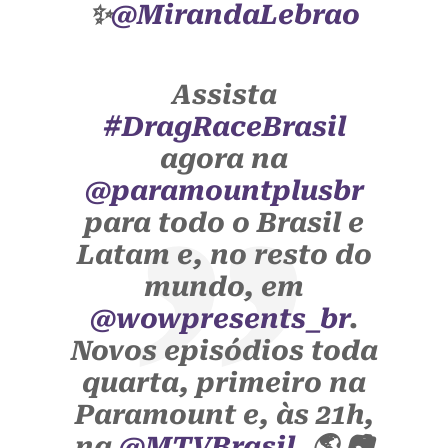
✨
@MirandaLebrao
Assista
#DragRaceBrasil
agora na
@paramountplusbr
para todo o Brasil e
Latam e, no resto do
mundo, em
@wowpresents_br
.
Novos episódios toda
quarta, primeiro na
Paramount e, às 21h,
na
@MTVBrasil
. 🌎 📷