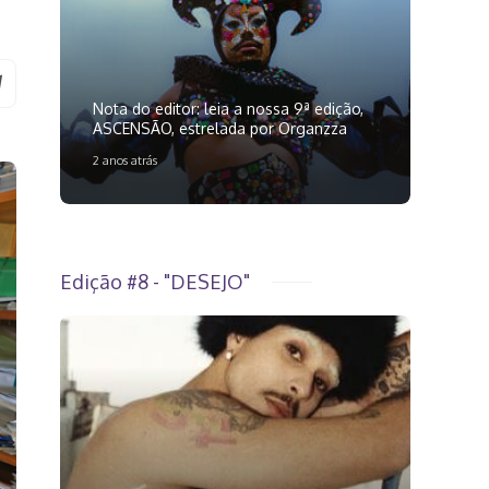
Nota do editor: leia a nossa 9ª edição,
ASCENSÃO, estrelada por Organzza
2 anos atrás
Edição #8 - "DESEJO"