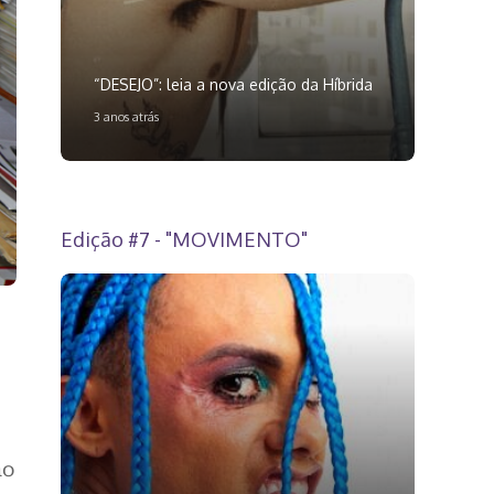
“DESEJO”: leia a nova edição da Híbrida
3 anos atrás
Edição #7 - "MOVIMENTO"
no