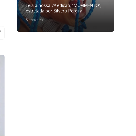
Leia a nossa 7ª edição, “MOVIMENTO”,
estrelada por Silvero Pereira
5 anos atrás