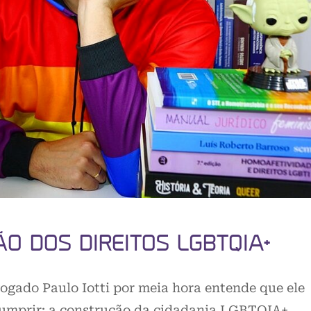
ÃO DOS DIREITOS LGBTQIA+
gado Paulo Iotti por meia hora entende que ele
cumprir: a construção da cidadania LGBTQIA+…