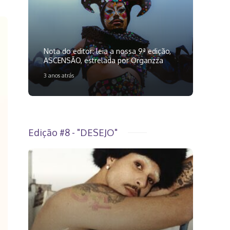
Nota do editor: leia a nossa 9ª edição,
ASCENSÃO, estrelada por Organzza
3 anos atrás
Edição #8 - "DESEJO"