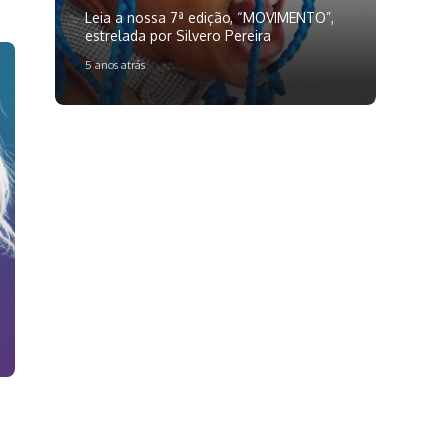
Leia a nossa 7ª edição, “MOVIMENTO”,
estrelada por Silvero Pereira
5 anos atrás