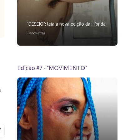
“DESEJO”: leia a nova edição da Híbrida
3 anos atrás
Edição #7 - "MOVIMENTO"
m