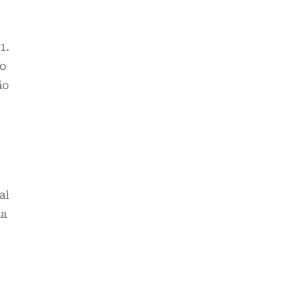
1.
to
ão
al
ma