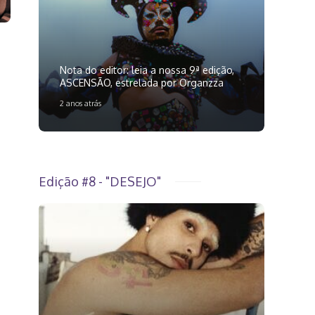
Nota do editor: leia a nossa 9ª edição,
ASCENSÃO, estrelada por Organzza
2 anos atrás
Edição #8 - "DESEJO"