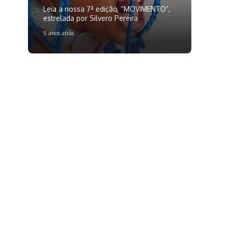
Leia a nossa 7ª edição, “MOVIMENTO”,
estrelada por Silvero Pereira
5 anos atrás