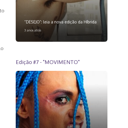
to
“DESEJO”: leia a nova edição da Híbrida
3 anos atrás
do
Edição #7 - "MOVIMENTO"