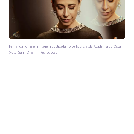
Fernanda Torres em imagem publicada no perfil oficial da Academia do Oscar
(Foto: Sami Drasin | Reprodução)