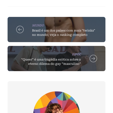
MUNDO
Brasil é um dos países com mais "twinks"
no mundo; veja o ranking completo
PIPOC
“Queer” é uma tragédia erótica sobre o
eterno dilema do gay “masculino”