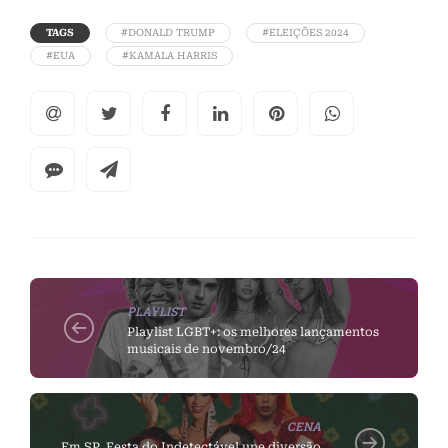
TAGS
#DONALD TRUMP
#ELEIÇÕES 2024
#EUA
#KAMALA HARRIS
PLAYLIST
Playlist LGBT+: os melhores lançamentos
musicais de novembro/24
CENA
Em SP, Festa do Indetectável une diversão