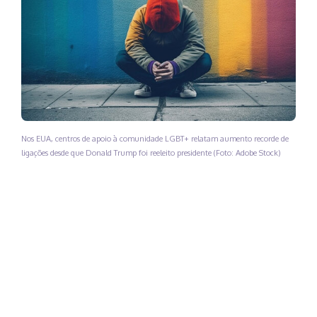
Nos EUA, centros de apoio à comunidade LGBT+ relatam aumento recorde de
ligações desde que Donald Trump foi reeleito presidente (Foto: Adobe Stock)