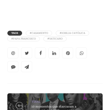
TAGS
#CASAMENTO
#IGREJA CATÓLICA
#PAPA FRANCISCO
#VATICANO
VIRAL
10 momentos que marcaram a