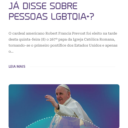
JÁ DISSE SOBRE
PESSOAS LGBTQIA+?
O cardeal americano Robert Francis Prevost foi eleito na tarde
desta quinta-feira (8) o 267º papa da Igreja Católica Romana,
tornando-se o primeiro pontífice dos Estados Unidos e apenas
o…
LEIA MAIS