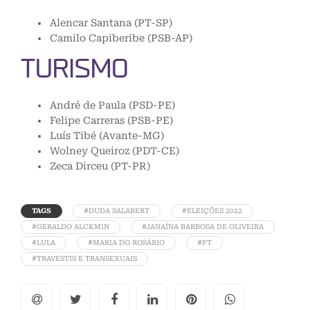
Alencar Santana (PT-SP)
Camilo Capiberibe (PSB-AP)
TURISMO
André de Paula (PSD-PE)
Felipe Carreras (PSB-PE)
Luís Tibé (Avante-MG)
Wolney Queiroz (PDT-CE)
Zeca Dirceu (PT-PR)
TAGS
#DUDA SALABERT
#ELEIÇÕES 2022
#GERALDO ALCKMIN
#JANAÍNA BARBOSA DE OLIVEIRA
#LULA
#MARIA DO ROSÁRIO
#PT
#TRAVESTIS E TRANSEXUAIS