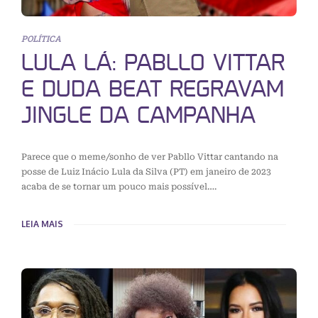
POLÍTICA
LULA LÁ: PABLLO VITTAR
E DUDA BEAT REGRAVAM
JINGLE DA CAMPANHA
Parece que o meme/sonho de ver Pabllo Vittar cantando na
posse de Luiz Inácio Lula da Silva (PT) em janeiro de 2023
acaba de se tornar um pouco mais possível….
LEIA MAIS