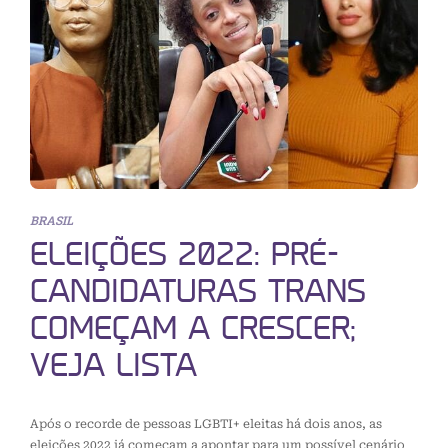
BRASIL
ELEIÇÕES 2022: PRÉ-
CANDIDATURAS TRANS
COMEÇAM A CRESCER;
VEJA LISTA
Após o recorde de pessoas LGBTI+ eleitas há dois anos, as
eleições 2022 já começam a apontar para um possível cenário