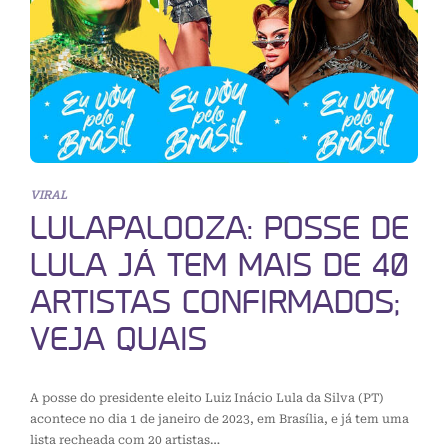
VIRAL
LULAPALOOZA: POSSE DE
LULA JÁ TEM MAIS DE 40
ARTISTAS CONFIRMADOS;
VEJA QUAIS
A posse do presidente eleito Luiz Inácio Lula da Silva (PT)
acontece no dia 1 de janeiro de 2023, em Brasília, e já tem uma
lista recheada com 20 artistas…